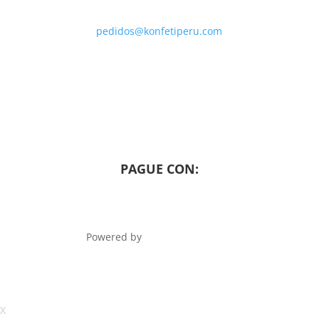
998-580-961
pedidos@konfetiperu.com
LIMA – PERU
© 2019 KONFETI PERU – Todos los derechos
reservados
PAGUE CON:
Powered by
KP SERVER GROUP
X