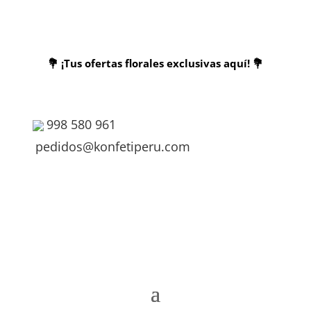
💐 ¡Tus ofertas florales exclusivas aquí! 💐
998 580 961
pedidos@konfetiperu.com
998 580 961
pedidos@konfetiperu.com