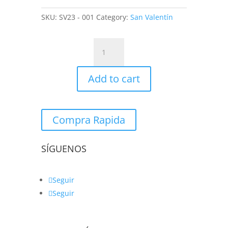
SKU:
SV23 - 001
Category:
San Valentín
RAMO
+
KONFITOY
Add to cart
quantity
Compra Rapida
SÍGUENOS
Seguir
Seguir