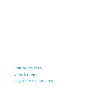
OBRA DE ARTE FLORAL
KONFETI PERU
Horario de Atención Online
Lunes a Viernes 9:00am a 5:30pm
Sabados 9:00am a 1:00pm
SERVICIO AL CLIENTE
Politicas de Pago
Envío Delivery
Registrate con nosotros
100% Garantía
COMUNICATE CON NOSOTROS