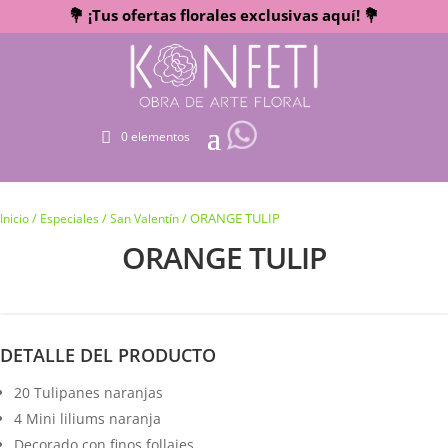
💐 ¡Tus ofertas florales exclusivas aquí! 💐
0 elementos
/
/
/ ORANGE TULIP
Inicio
Especiales
San Valentín
ORANGE TULIP
DETALLE DEL PRODUCTO
20 Tulipanes naranjas
4 Mini liliums naranja
Decorado con finos follajes