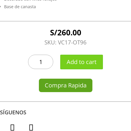
Base de canasta
S/
260.00
SKU:
VC17-OT96
ORANGE
Add to cart
TULIP
quantity
Compra Rapida
SÍGUENOS