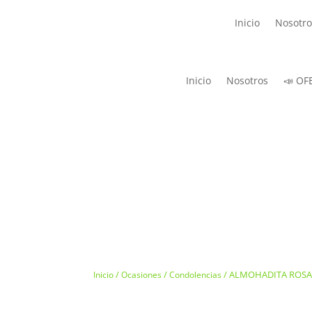
Inicio
Nosotro
Inicio
Nosotros
📣 OF
/
/
/ ALMOHADITA ROS
Inicio
Ocasiones
Condolencias