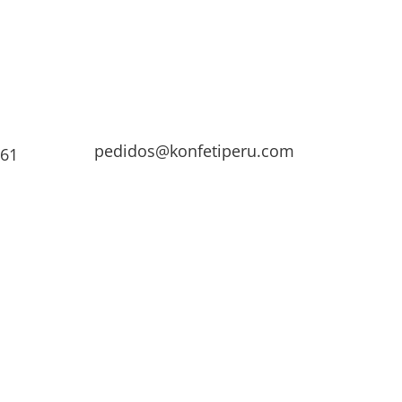
pedidos@konfetiperu.com
961
998 580 961
os@konfetiperu.com