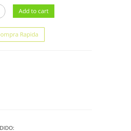
ITA
Add to cart
ompra Rapida
DIDO: