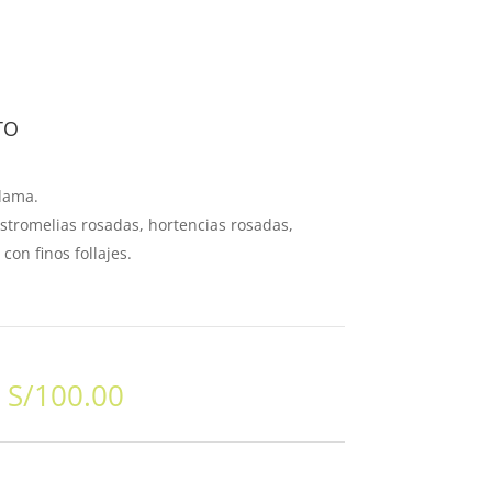
TO
dama.
stromelias rosadas, hortencias rosadas,
con finos follajes.
S/
100.00